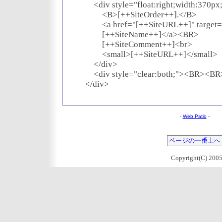
<div style="float:right;width:370px
<B>[++SiteOrder++].</B>
<a href="[++SiteURL++]" target=
[++SiteName++]</a><BR>
[++SiteComment++]<br>
<small>[++SiteURL++]</small>
</div>
<div style="clear:both;"><BR><BR
</div>
-
Web Patio
-
ページの一番上へ
Copyright(C) 2005 