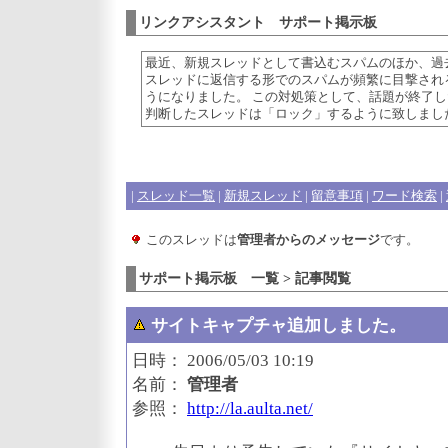
リンクアシスタント サポート掲示板
最近、新規スレッドとして書込むスパムのほか、過
スレッドに返信する形でのスパムが頻繁に目撃され
うになりました。 この対処策として、話題が終了し
判断したスレッドは「ロック」するように致しまし
|
スレッド一覧
|
新規スレッド
|
留意事項
|
ワード検索
|
このスレッドは
管理者からのメッセージ
です。
サポート掲示板 一覧 > 記事閲覧
サイトキャプチャ追加しました。
日時： 2006/05/03 10:19
名前：
管理者
参照：
http://la.aulta.net/