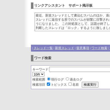
リンクアシスタント サポート掲示板
最近、新規スレッドとして書込むスパムのほか、過
スレッドに返信する形でのスパムが頻繁に目撃され
うになりました。 この対処策として、話題が終了し
判断したスレッドは「ロック」するように致しまし
|
スレッド一覧
|
新規スレッド
|
留意事項
|
ワード検索
|
ワード検索
キーワード
検索範囲
現行ログ
過去ログ
検索項目
トピックス
名前