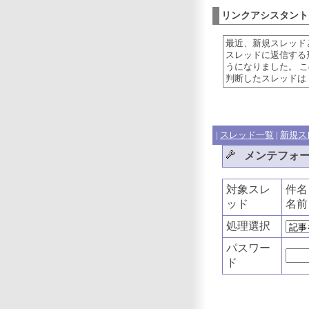
リンクアシスタント
最近、新規スレッド
スレッドに返信する
うになりました。 
判断したスレッドは
|
スレッド一覧
|
新規ス
メンテフォ
対象スレ
件
ッド
名
処理選択
パスワー
ド