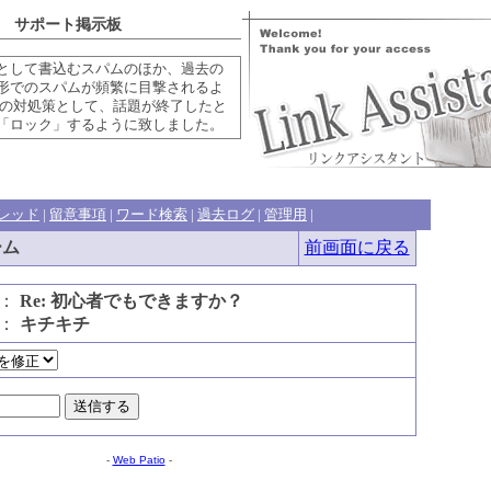
 サポート掲示板
として書込むスパムのほか、過去の
形でのスパムが頻繁に目撃されるよ
この対処策として、話題が終了したと
「ロック」するように致しました。
レッド
|
留意事項
|
ワード検索
|
過去ログ
|
管理用
|
ーム
前画面に戻る
名：
Re: 初心者でもできますか？
前：
キチキチ
-
Web Patio
-