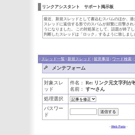
リンクアシスタント サポート掲示板
最近、新規スレッドとして書込むスパムのほか、過
スレッドに返信する形でのスパムが頻繁に目撃され
うになりました。 この対処策として、話題が終了し
判断したスレッドは「ロック」するように致しまし
|
スレッド一覧
|
新規スレッド
|
留意事項
|
ワード検索
|
メンテフォーム
対象スレ
件名：
Re: リンク元文字列
ッド
名前：
す〜さん
処理選択
パスワー
ド
-
Web Patio
-