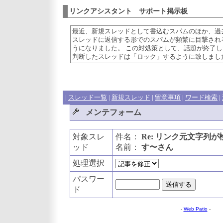
リンクアシスタント サポート掲示板
最近、新規スレッドとして書込むスパムのほか、過
スレッドに返信する形でのスパムが頻繁に目撃され
うになりました。 この対処策として、話題が終了し
判断したスレッドは「ロック」するように致しまし
|
スレッド一覧
|
新規スレッド
|
留意事項
|
ワード検索
|
メンテフォーム
対象スレ
件名：
Re: リンク元文字列
ッド
名前：
す〜さん
処理選択
パスワー
ド
-
Web Patio
-