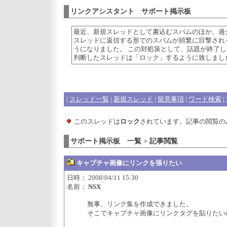
リンクアシスタント サポート掲示板
最近、新規スレッドとして書込むスパムのほか、過
スレッドに返信する形でのスパムが頻繁に目撃され
うになりました。 この対処策として、話題が終了し
判断したスレッドは「ロック」するように致しまし
|
スレッド一覧
|
新規スレッド
|
留意事項
|
ワード検索
|
このスレッドは
ロック
されています。記事の閲覧の
サポート掲示板 一覧 > 記事閲覧
キャプチャ画像にリンクを張りたい
日時： 2008/04/11 15:30
名前：
NSX
無事、リンク集を作成できました。
そこでキャプチャ画像にリンクタグを貼りたい