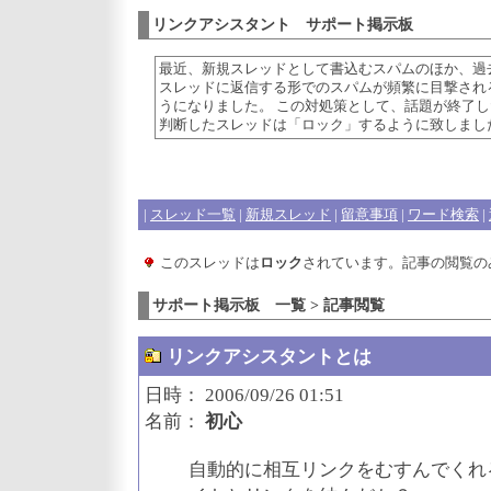
リンクアシスタント サポート掲示板
最近、新規スレッドとして書込むスパムのほか、過
スレッドに返信する形でのスパムが頻繁に目撃され
うになりました。 この対処策として、話題が終了し
判断したスレッドは「ロック」するように致しまし
|
スレッド一覧
|
新規スレッド
|
留意事項
|
ワード検索
|
このスレッドは
ロック
されています。記事の閲覧の
サポート掲示板 一覧 > 記事閲覧
リンクアシスタントとは
日時： 2006/09/26 01:51
名前：
初心
自動的に相互リンクをむすんでくれ