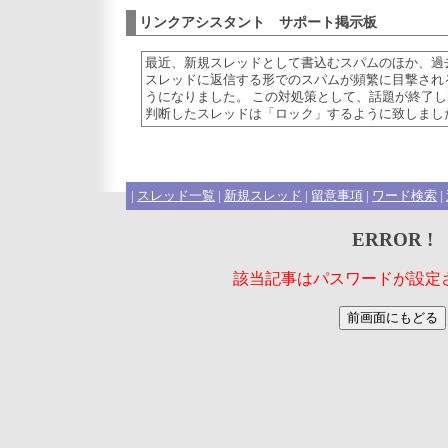
リンクアシスタント サポート掲示板
最近、新規スレッドとして書込むスパムのほか、過
スレッドに返信する形でのスパムが頻繁に目撃され
うになりました。 この対処策として、話題が終了し
判断したスレッドは「ロック」するように致しまし
|
スレッド一覧
|
新規スレッド
|
留意事項
|
ワード検索
|
ERROR !
該当記事はパスワードが設定