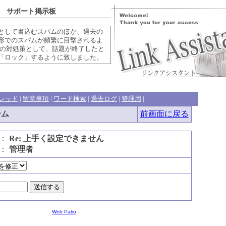
 サポート掲示板
として書込むスパムのほか、過去の
形でのスパムが頻繁に目撃されるよ
この対処策として、話題が終了したと
「ロック」するように致しました。
レッド
|
留意事項
|
ワード検索
|
過去ログ
|
管理用
|
ーム
前画面に戻る
名：
Re: 上手く設定できません
前：
管理者
-
Web Patio
-