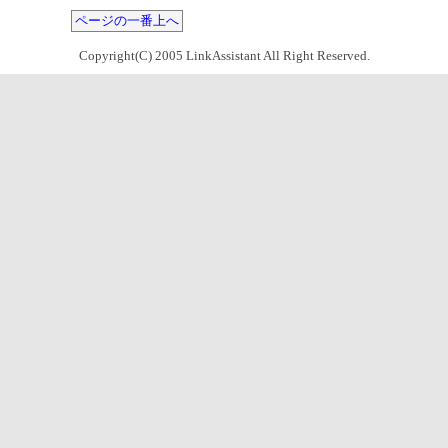
ページの一番上へ
Copyright(C) 2005 LinkAssistant All Right Reserved.