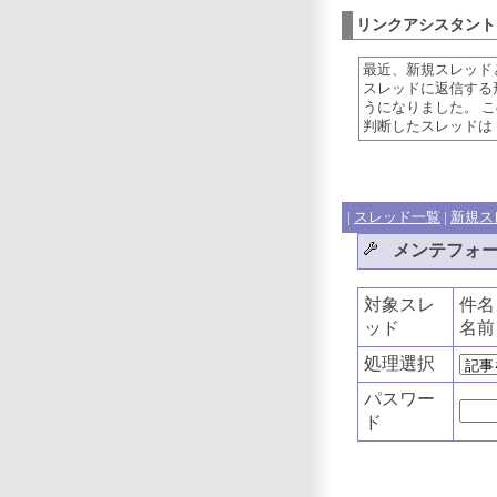
リンクアシスタント
最近、新規スレッド
スレッドに返信する
うになりました。 
判断したスレッドは
|
スレッド一覧
|
新規ス
メンテフォ
対象スレ
件
ッド
名
処理選択
パスワー
ド